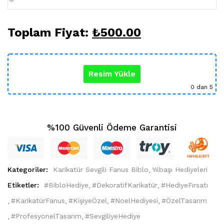
Toplam Fiyat:
₺
500.00
Resim Yükle
0
dan 5
%100 Güvenli Ödeme Garantisi
Kategoriler:
Karikatür Sevgili Fanus Biblo
Yılbaşı Hediyeleri
Etiketler:
#BibloHediye
#DekoratifKarikatür
#HediyeFırsatı
#KarikatürFanus
#KişiyeÖzel
#NoelHediyesi
#ÖzelTasarım
#ProfesyonelTasarım
#SevgiliyeHediye