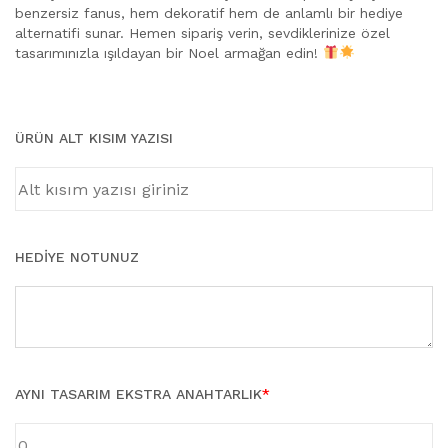
Karikatür Sevgili Tablo (29)
benzersiz fanus, hem dekoratif hem de anlamlı bir hediye
KUPA BARDAK (5)
alternatifi sunar. Hemen sipariş verin, sevdiklerinize özel
tasarımınızla ışıldayan bir Noel armağan edin!
Sevgili Model Kupa (5)
Öğretmenler Günü (5)
Yılbaşı Hediyeleri (35)
ÜRÜN ALT KISIM YAZISI
HEDIYE NOTUNUZ
AYNI TASARIM EKSTRA ANAHTARLIK
*