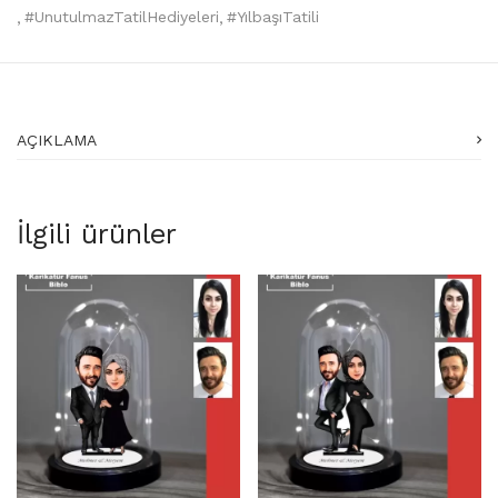
#UnutulmazTatilHediyeleri
#YılbaşıTatili
AÇIKLAMA
İlgili ürünler