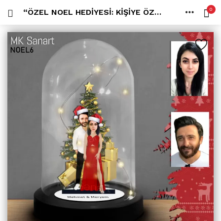
0
“ÖZEL NOEL HEDIYESI: KIŞIYE ÖZEL KARIKATÜR IŞIKLI FANUS BIBLO ILE SEVGILINIZE UNUTULMAZ BIR TATIL HEDIYESI!” NOEL HEDIYESI, YILBAŞI HEDIYESI
OTURUM AÇ
KAYDOL
ANA SAYFA
İÇINDE ARA:
HESAP
PAYLAŞ
Tüm kategoriler
ANLORD (6)
BAYİLİK (1)
HİLALİN RENKLİ DÜNYASI (0)
MK FOTO (1)
Beni hatırla
Kampanyalı Ürünler (13)
Karikatür Anahtarlık (14)
Karikatür Erkek Anahtarlık (14)
Karikatür Biblo (289)
Şifremi mi kaybettim?
Karikatür Aile Biblo (2)
Karikatür Erkek Biblo (127)
Karikatür Kadın Biblo (71)
Karikatür Sevgili Biblo (89)