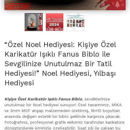
Karikatür Fanus Biblo (232)
Karikatür Aile Fanus Biblo (14)
Karikatür Erkek Fanus Biblo (78)
Karikatür Kadın Fanus Biblo (16)
Karikatür Sevgili Fanus Biblo (123)
Karikatür Taraftar Fanus Biblo (1)
“Özel Noel Hediyesi: Kişiye Özel
Karikatür Masaüstü Saat (30)
Karikatür Işıklı Fanus Biblo ile
Karikatür Aile Masaüstü Saat (1)
Sevgilinize Unutulmaz Bir Tatil
Karikatür Erkek Masaüstü Saat (8)
Karikatür Kadın Masaüstü Saat (12)
Hediyesi!” Noel Hediyesi, Yılbaşı
Karikatür Sevgili Masaüstü Saat (9)
Hediyesi
Karikatür Masaüstü Saatli İsimlik (67)
Karikatür Erkek Masaüstü Saatli İsimlik (56)
Kişiye Özel Karikatür Işıklı Fanus Biblo
, sevdiklerinize
Karikatür Kadın Masaüstü Saatli İsimlik (10)
unutulmaz bir Noel hediyesi sunuyor! Özel tasarımınız, MİKA
Karikatür Taraftar Masaüstü Saatli İsimlik (1)
ve 3mm MDF ahşap malzemeden üretilmiş, 18×10 boyutları
Karikatür Tablo (31)
arasında değişen estetik bir biblo şeklinde karşınıza çıkacak.
Fotoğrafınız, profesyonel grafik ekibimiz tarafından karikatüre
Karikatür Aile Tablo (17)
dönüştürülerek isminizle özelleştirilir. Saat pili ile çalışan bu