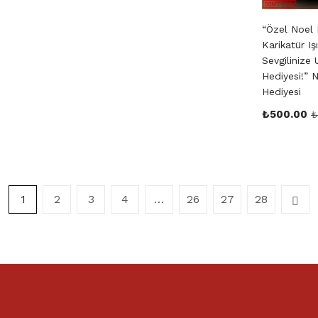
“Özel Noel 
Karikatür Iş
Sevgilinize 
Hediyesi!” N
Hediyesi
₺
500.00
₺
1
2
3
4
…
26
27
28