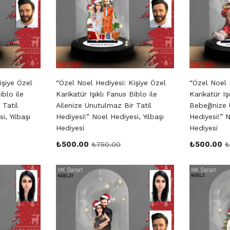
işiye Özel
“Özel Noel Hediyesi: Kişiye Özel
“Özel Noel 
iblo ile
Karikatür Işıklı Fanus Biblo ile
Karikatür Iş
 Tatil
Ailenize Unutulmaz Bir Tatil
Bebeğinize 
i, Yılbaşı
Hediyesi!” Noel Hediyesi, Yılbaşı
Hediyesi!” N
Hediyesi
Hediyesi
₺
500.00
₺
500.00
₺
750.00
₺