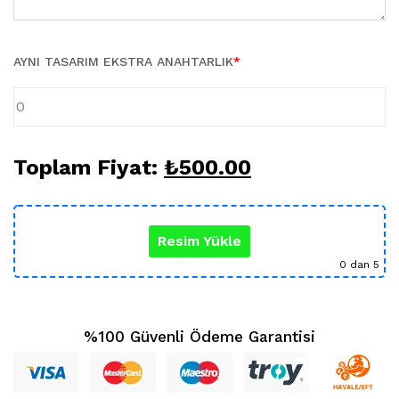
Karikatür Sevgili Tablo (29)
KUPA BARDAK (5)
Sevgili Model Kupa (5)
AYNI TASARIM EKSTRA ANAHTARLIK
*
Öğretmenler Günü (5)
Yılbaşı Hediyeleri (35)
Toplam Fiyat:
₺
500.00
Resim Yükle
0
dan 5
%100 Güvenli Ödeme Garantisi