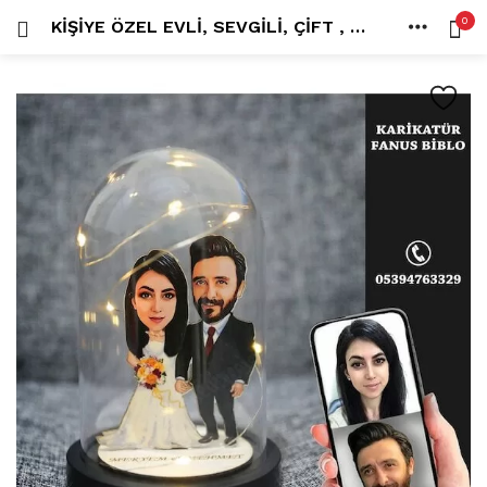
0
KIŞIYE ÖZEL EVLI, SEVGILI, ÇIFT , GELIN DAMATIŞIKLI KARIKATÜR FANUS BIBLO M10
OTURUM AÇ
KAYDOL
ANA SAYFA
İÇINDE ARA:
HESAP
PAYLAŞ
Tüm kategoriler
ANLORD (6)
BAYİLİK (1)
HİLALİN RENKLİ DÜNYASI (0)
MK FOTO (1)
Beni hatırla
Kampanyalı Ürünler (13)
Karikatür Anahtarlık (14)
Karikatür Erkek Anahtarlık (14)
Karikatür Biblo (289)
Şifremi mi kaybettim?
Karikatür Aile Biblo (2)
Karikatür Erkek Biblo (127)
Karikatür Kadın Biblo (71)
Karikatür Sevgili Biblo (89)