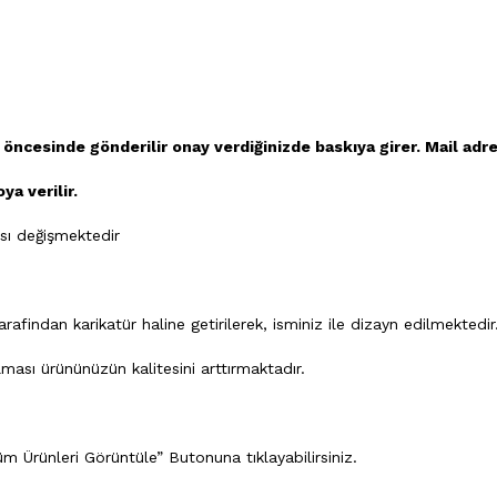
 öncesinde gönderilir onay verdiğinizde baskıya girer. Mail adr
ya verilir.
ı değişmektedir
findan karikatür haline getirilerek, isminiz ile dizayn edilmektedir
ası ürününüzün kalitesini arttırmaktadır.
m Ürünleri Görüntüle” Butonuna tıklayabilirsiniz.