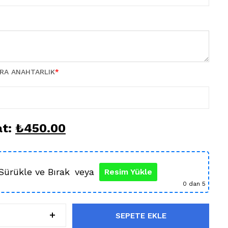
TRA ANAHTARLIK
*
at:
₺
450.00
Sürükle ve Bırak
veya
Resim Yükle
0
dan 5
SEPETE EKLE