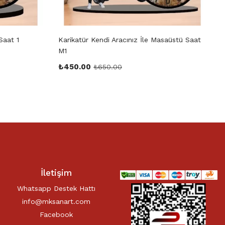
Saat 1
Karikatür Kendi Aracınız İle Masaüstü Saat
K
M1
₺
450.00
₺
650.00
İletişim
Whatsapp Destek Hattı
info@mksanart.com
Facebook