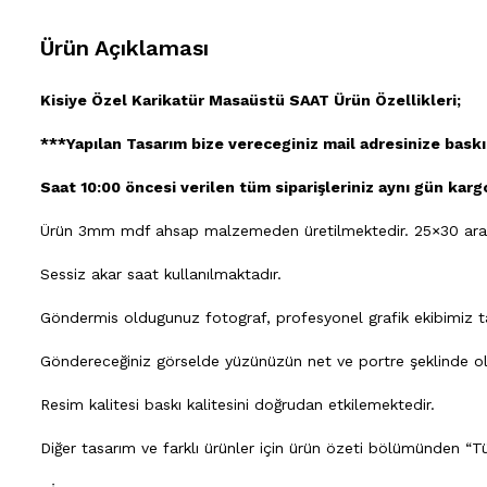
Ürün Açıklaması
Kisiye Özel Karikatür Masaüstü SAAT Ürün Özellikleri;
***Yapılan Tasarım bize vereceginiz mail adresinize baskı
Saat 10:00 öncesi verilen tüm siparişleriniz aynı gün kargo
Ürün 3mm mdf ahsap malzemeden üretilmektedir. 25×30 aras
Sessiz akar saat kullanılmaktadır.
Göndermis oldugunuz fotograf, profesyonel grafik ekibimiz tara
Göndereceğiniz görselde yüzünüzün net ve portre şeklinde olm
Resim kalitesi baskı kalitesini doğrudan etkilemektedir.
Diğer tasarım ve farklı ürünler için ürün özeti bölümünden “Tü