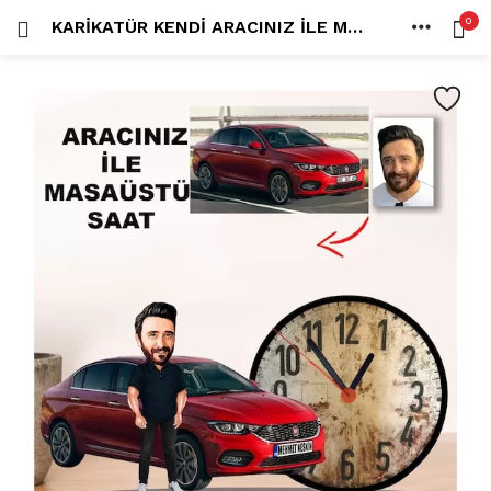
0
KARIKATÜR KENDI ARACINIZ İLE MASAÜSTÜ SAAT M3
OTURUM AÇ
KAYDOL
ANA SAYFA
İÇINDE ARA:
HESAP
PAYLAŞ
Tüm kategoriler
ANLORD (6)
BAYİLİK (1)
HİLALİN RENKLİ DÜNYASI (0)
MK FOTO (1)
Beni hatırla
Kampanyalı Ürünler (13)
Karikatür Anahtarlık (14)
Karikatür Erkek Anahtarlık (14)
Karikatür Biblo (289)
Şifremi mi kaybettim?
Karikatür Aile Biblo (2)
Karikatür Erkek Biblo (127)
Karikatür Kadın Biblo (71)
Karikatür Sevgili Biblo (89)