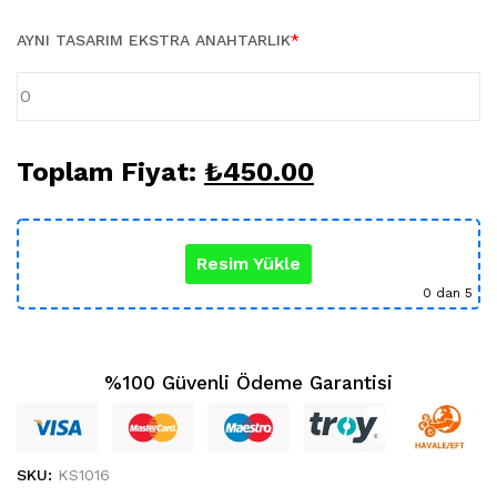
Karikatür Sevgili Tablo (29)
KUPA BARDAK (5)
AYNI TASARIM EKSTRA ANAHTARLIK
*
Sevgili Model Kupa (5)
Öğretmenler Günü (5)
Yılbaşı Hediyeleri (35)
Toplam Fiyat:
₺
450.00
Resim Yükle
0
dan 5
%100 Güvenli Ödeme Garantisi
SKU:
KS1016