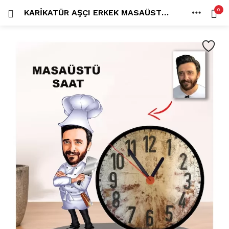
0
KARIKATÜR AŞÇI ERKEK MASAÜSTÜ SAAT 1
OTURUM AÇ
KAYDOL
ANA SAYFA
İÇINDE ARA:
HESAP
PAYLAŞ
Tüm kategoriler
ANLORD (6)
BAYİLİK (1)
HİLALİN RENKLİ DÜNYASI (0)
MK FOTO (1)
Beni hatırla
Kampanyalı Ürünler (13)
Karikatür Anahtarlık (14)
Karikatür Erkek Anahtarlık (14)
Karikatür Biblo (289)
Şifremi mi kaybettim?
Karikatür Aile Biblo (2)
Karikatür Erkek Biblo (127)
Karikatür Kadın Biblo (71)
Karikatür Sevgili Biblo (89)