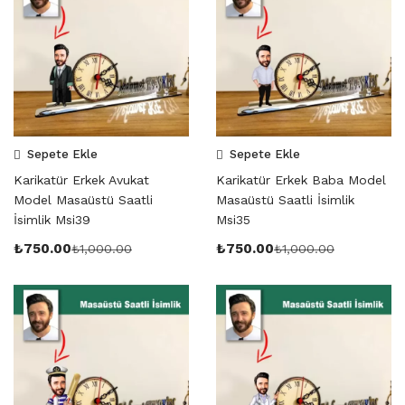
Sepete Ekle
Sepete Ekle
Karikatür Erkek Avukat
Karikatür Erkek Baba Model
Model Masaüstü Saatli
Masaüstü Saatli İsimlik
İsimlik Msi39
Msi35
₺
750.00
₺
750.00
₺
1,000.00
₺
1,000.00