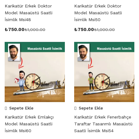
Karikatür Erkek Doktor
Karikatür Erkek Doktor
Model Masaüstü Saatli
Model Masaüstü Saatli
İsimlik Msi48
İsimlik Msi50
₺
750.00
₺
750.00
₺
1,000.00
₺
1,000.00
Sepete Ekle
Sepete Ekle
Karikatür Erkek Emlakçı
Karikatür Erkek Fenerbahçe
Model Masaüstü Saatli
Taraftar Tasarımlı Masaüstü
İsimlik Msi60
Saatli İsimlik Msi54