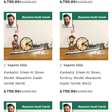
Karikatür Sevgili Tablo (29)
₺
750.00
₺
750.00
₺
1,000.00
₺
1,000.00
KUPA BARDAK (5)
Sevgili Model Kupa (5)
Öğretmenler Günü (5)
Yılbaşı Hediyeleri (35)
Sepete Ekle
Sepete Ekle
Karikatür Erkek At Binen
Karikatür Erkek At Binen,
Model Masaüstü Saatli
Kovboy Model Masaüstü
İsimlik Msi36
Saatli İsimlik Msi22
₺
750.00
₺
750.00
₺
1,000.00
₺
1,000.00