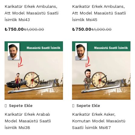
Karikatür Fanus Biblo (232)
Karikatür Erkek Ambulans,
Karikatür Erkek Ambulans,
Karikatür Aile Fanus Biblo (14)
Att Model Masaüstü Saatli
Att Model Masaüstü Saatli
Karikatür Erkek Fanus Biblo (78)
İsimlik Msi43
İsimlik Msi45
Karikatür Kadın Fanus Biblo (16)
₺
750.00
₺
750.00
₺
1,000.00
₺
1,000.00
Karikatür Sevgili Fanus Biblo (123)
Karikatür Taraftar Fanus Biblo (1)
Karikatür Masaüstü Saat (30)
Karikatür Aile Masaüstü Saat (1)
Karikatür Erkek Masaüstü Saat (8)
Karikatür Kadın Masaüstü Saat (12)
Karikatür Sevgili Masaüstü Saat (9)
Karikatür Masaüstü Saatli İsimlik (67)
Karikatür Erkek Masaüstü Saatli İsimlik (56)
Karikatür Kadın Masaüstü Saatli İsimlik (10)
Sepete Ekle
Sepete Ekle
Karikatür Taraftar Masaüstü Saatli İsimlik (1)
Karikatür Erkek Arabalı
Karikatür Erkek Asker,
Karikatür Tablo (31)
Model Masaüstü Saatli
Komutan Model Masaüstü
İsimlik Msi38
Saatli İsimlik Msi67
Karikatür Aile Tablo (17)