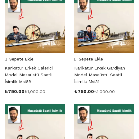
Sepete Ekle
Sepete Ekle
Karikatür Erkek Galerici
Karikatür Erkek Gardiyan
Model Masaüstü Saatli
Model Masaüstü Saatli
İsimlik Msi68
İsimlik Msi31
₺
750.00
₺
750.00
₺
1,000.00
₺
1,000.00