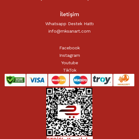
İletişim
Whatsapp Destek Hattı
info@mksanart.com
Facebook
Instagram
Youtube
TikTok