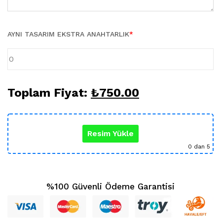
Karikatür Sevgili Tablo (29)
KUPA BARDAK (5)
Sevgili Model Kupa (5)
AYNI TASARIM EKSTRA ANAHTARLIK
*
Öğretmenler Günü (5)
Yılbaşı Hediyeleri (35)
Toplam Fiyat:
₺
750.00
Resim Yükle
0
dan 5
%100 Güvenli Ödeme Garantisi