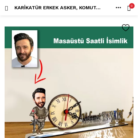
0
KARIKATÜR ERKEK ASKER, KOMUTAN MODEL MASAÜSTÜ SAATLI İSIMLIK MSI67
OTURUM AÇ
KAYDOL
ANA SAYFA
İÇINDE ARA:
HESAP
PAYLAŞ
Tüm kategoriler
ANLORD (6)
BAYİLİK (1)
HİLALİN RENKLİ DÜNYASI (0)
MK FOTO (1)
Beni hatırla
Kampanyalı Ürünler (13)
Karikatür Anahtarlık (14)
Karikatür Erkek Anahtarlık (14)
Karikatür Biblo (289)
Şifremi mi kaybettim?
Karikatür Aile Biblo (2)
Karikatür Erkek Biblo (127)
Karikatür Kadın Biblo (71)
Karikatür Sevgili Biblo (89)