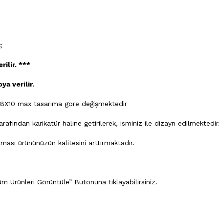
;
ilir. ***
ya verilir.
8X10 max tasarıma göre değişmektedir
findan karikatür haline getirilerek, isminiz ile dizayn edilmektedir
ası ürününüzün kalitesini arttırmaktadır.
m Ürünleri Görüntüle” Butonuna tıklayabilirsiniz.