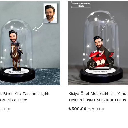
t Binen Alp Tasarımlı Işıklı
Kişiye Özel Motorsiklet – Yarış
nus Biblo Fn85
Tasarımlı Işıklı Karikatür Fanus
₺
500.00
50.00
₺
750.00