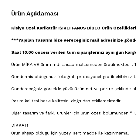
Ürün Açıklaması
Kisiye Özel Karikatür IŞIKLI FANUS BİBLO Ürün Özellikleri
***Yapılan Tasarım bize vereceginiz mail adresinize gönder
Saat 10:00 öncesi verilen tüm siparişleriniz aynı gün kargo
Ürün MİKA VE 3mm mdf ahsap malzemeden üretilmektedir. 1
Göndermis oldugunuz fotograf, profesyonel grafik ekibimiz tara
Göndereceğiniz görselde yüzünüzün net ve portre şeklinde olm
Resim kalitesi baskı kalitesini doğrudan etkilemektedir.
Diğer tasarım ve farklı ürünler için ürün özeti bölümünden “Tü
DİKKAT!
Ürün ahşap oldugu için yüzeyi sert madde ile kazınmamalı