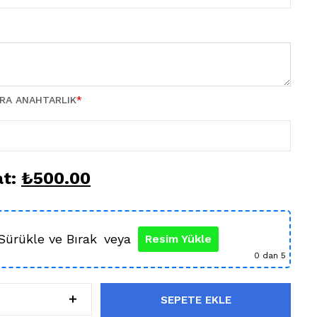
TRA ANAHTARLIK
*
at:
₺
500.00
Sürükle ve Bırak
veya
Resim Yükle
0
dan 5
SEPETE EKLE