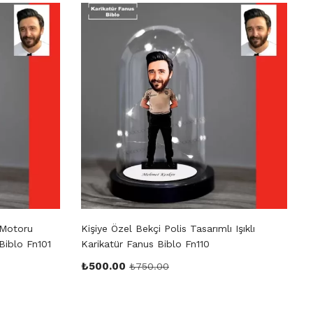
 Motoru
Kişiye Özel Bekçi Polis Tasarımlı Işıklı
K
 Biblo Fn101
Karikatür Fanus Biblo Fn110
₺
500.00
₺
750.00