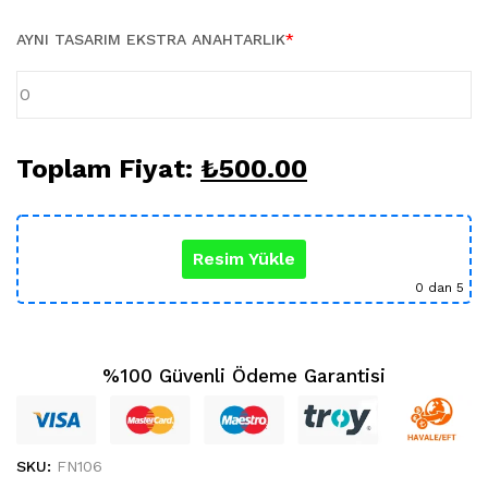
Karikatür Sevgili Tablo (29)
KUPA BARDAK (5)
AYNI TASARIM EKSTRA ANAHTARLIK
*
Sevgili Model Kupa (5)
Öğretmenler Günü (5)
Yılbaşı Hediyeleri (35)
Toplam Fiyat:
₺
500.00
Resim Yükle
0
dan 5
%100 Güvenli Ödeme Garantisi
SKU:
FN106