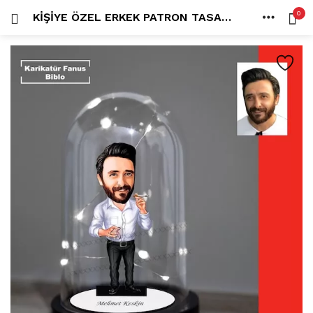
0
KIŞIYE ÖZEL ERKEK PATRON TASARIMLI IŞIKLI KARIKATÜR FANUS BIBLO FN106
OTURUM AÇ
KAYDOL
ANA SAYFA
İÇINDE ARA:
HESAP
PAYLAŞ
Tüm kategoriler
ANLORD (6)
BAYİLİK (1)
HİLALİN RENKLİ DÜNYASI (0)
MK FOTO (1)
Beni hatırla
Kampanyalı Ürünler (13)
Karikatür Anahtarlık (14)
Karikatür Erkek Anahtarlık (14)
Karikatür Biblo (289)
Şifremi mi kaybettim?
Karikatür Aile Biblo (2)
Karikatür Erkek Biblo (127)
Karikatür Kadın Biblo (71)
Karikatür Sevgili Biblo (89)