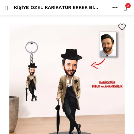
0
KIŞIYE ÖZEL KARIKATÜR ERKEK BIBLO
OTURUM AÇ
KAYDOL
ANA SAYFA
İÇINDE ARA:
HESAP
PAYLAŞ
Tüm kategoriler
ANLORD (6)
BAYİLİK (1)
HİLALİN RENKLİ DÜNYASI (0)
MK FOTO (1)
Beni hatırla
Kampanyalı Ürünler (13)
Karikatür Anahtarlık (14)
Karikatür Erkek Anahtarlık (14)
Karikatür Biblo (289)
Şifremi mi kaybettim?
Karikatür Aile Biblo (2)
Karikatür Erkek Biblo (127)
Karikatür Kadın Biblo (71)
Karikatür Sevgili Biblo (89)