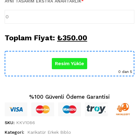
AYNI TASARIM EKSTRA ANAHTARLIK
*
Karikatür Sevgili Tablo (29)
KUPA BARDAK (5)
Sevgili Model Kupa (5)
Öğretmenler Günü (5)
Yılbaşı Hediyeleri (35)
Toplam Fiyat:
₺
350.00
Resim Yükle
0
dan 5
%100 Güvenli Ödeme Garantisi
SKU:
KKV1086
Kategori:
Karikatür Erkek Biblo