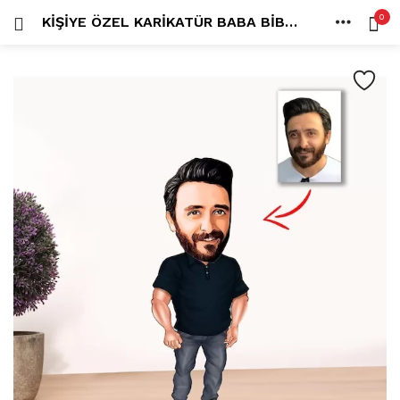
0
KIŞIYE ÖZEL KARIKATÜR BABA BIBLO
OTURUM AÇ
KAYDOL
ANA SAYFA
İÇINDE ARA:
HESAP
PAYLAŞ
Tüm kategoriler
ANLORD (6)
BAYİLİK (1)
HİLALİN RENKLİ DÜNYASI (0)
MK FOTO (1)
Beni hatırla
Kampanyalı Ürünler (13)
Karikatür Anahtarlık (14)
Karikatür Erkek Anahtarlık (14)
Karikatür Biblo (289)
Şifremi mi kaybettim?
Karikatür Aile Biblo (2)
Karikatür Erkek Biblo (127)
Karikatür Kadın Biblo (71)
Karikatür Sevgili Biblo (89)