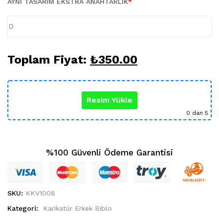
AYNI TASARIM EKSTRA ANAHTARLIK
*
Karikatür Sevgili Tablo (29)
KUPA BARDAK (5)
Sevgili Model Kupa (5)
Öğretmenler Günü (5)
Yılbaşı Hediyeleri (35)
Toplam Fiyat:
₺
350.00
Resim Yükle
0
dan 5
%100 Güvenli Ödeme Garantisi
SKU:
KKV1008
Kategori:
Karikatür Erkek Biblo