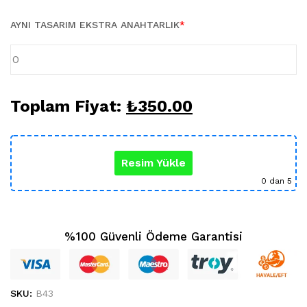
Karikatür Sevgili Tablo (29)
KUPA BARDAK (5)
AYNI TASARIM EKSTRA ANAHTARLIK
*
Sevgili Model Kupa (5)
Öğretmenler Günü (5)
Yılbaşı Hediyeleri (35)
Toplam Fiyat:
₺
350.00
Resim Yükle
0
dan 5
%100 Güvenli Ödeme Garantisi
SKU:
B43