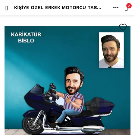
0
KIŞIYE ÖZEL ERKEK MOTORCU TASARIMLI KARIKATÜR BIBLO B43
OTURUM AÇ
KAYDOL
ANA SAYFA
İÇINDE ARA:
HESAP
PAYLAŞ
Tüm kategoriler
ANLORD (6)
BAYİLİK (1)
HİLALİN RENKLİ DÜNYASI (0)
MK FOTO (1)
Beni hatırla
Kampanyalı Ürünler (13)
Karikatür Anahtarlık (14)
Karikatür Erkek Anahtarlık (14)
Karikatür Biblo (289)
Şifremi mi kaybettim?
Karikatür Aile Biblo (2)
Karikatür Erkek Biblo (127)
Karikatür Kadın Biblo (71)
Karikatür Sevgili Biblo (89)