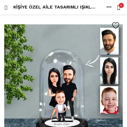
0
KIŞIYE ÖZEL AILE TASARIMLI IŞIKLI KARIKATÜR FANUS BIBLOFN70
OTURUM AÇ
KAYDOL
ANA SAYFA
İÇINDE ARA:
HESAP
PAYLAŞ
Tüm kategoriler
ANLORD (6)
BAYİLİK (1)
HİLALİN RENKLİ DÜNYASI (0)
MK FOTO (1)
Beni hatırla
Kampanyalı Ürünler (13)
Karikatür Anahtarlık (14)
Karikatür Erkek Anahtarlık (14)
Karikatür Biblo (289)
Şifremi mi kaybettim?
Karikatür Aile Biblo (2)
Karikatür Erkek Biblo (127)
Karikatür Kadın Biblo (71)
Karikatür Sevgili Biblo (89)