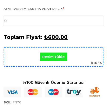
Karikatür Sevgili Tablo (29)
KUPA BARDAK (5)
AYNI TASARIM EKSTRA ANAHTARLIK
*
Sevgili Model Kupa (5)
Öğretmenler Günü (5)
Yılbaşı Hediyeleri (35)
Toplam Fiyat:
₺
600.00
Resim Yükle
0
dan 5
%100 Güvenli Ödeme Garantisi
SKU:
FN70