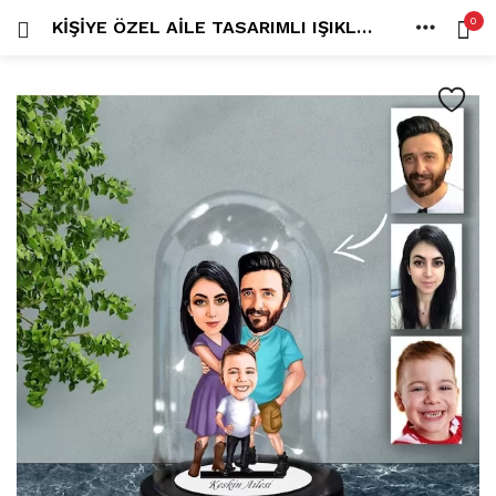
0
KIŞIYE ÖZEL AILE TASARIMLI IŞIKLI KARIKATÜR FANUS BIBLO FN76
OTURUM AÇ
KAYDOL
ANA SAYFA
İÇINDE ARA:
HESAP
PAYLAŞ
Tüm kategoriler
ANLORD (6)
BAYİLİK (1)
HİLALİN RENKLİ DÜNYASI (0)
MK FOTO (1)
Beni hatırla
Kampanyalı Ürünler (13)
Karikatür Anahtarlık (14)
Karikatür Erkek Anahtarlık (14)
Karikatür Biblo (289)
Şifremi mi kaybettim?
Karikatür Aile Biblo (2)
Karikatür Erkek Biblo (127)
Karikatür Kadın Biblo (71)
Karikatür Sevgili Biblo (89)