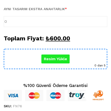
Karikatür Sevgili Tablo (29)
KUPA BARDAK (5)
AYNI TASARIM EKSTRA ANAHTARLIK
*
Sevgili Model Kupa (5)
Öğretmenler Günü (5)
Yılbaşı Hediyeleri (35)
Toplam Fiyat:
₺
600.00
Resim Yükle
0
dan 5
%100 Güvenli Ödeme Garantisi
SKU:
FN76