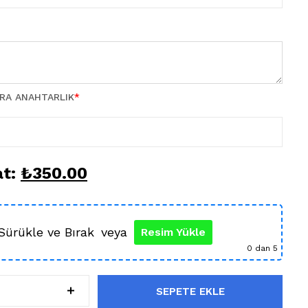
TRA ANAHTARLIK
*
at:
₺
350.00
Sürükle ve Bırak
veya
Resim Yükle
0
dan 5
SEPETE EKLE