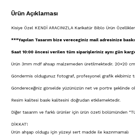
Ürün Açıklaması
Kisiye Özel KENDİ ARACINIZLA Karikatür Biblo Ürün Özellikler
***Yapılan Tasarım bize vereceginiz mail adresinize baskı
Saat 10:00 öncesi verilen tüm siparişleriniz aynı gün kargo
Ürün 3mm mdf ahsap malzemeden üretilmektedir. 20×20 cm 
Göndermis oldugunuz fotograf, profesyonel grafik ekibimiz tara
Göndereceğiniz görselde yüzünüzün net ve portre şeklinde olm
Resim kalitesi baskı kalitesini doğrudan etkilemektedir.
Diğer tasarım ve farklı ürünler için ürün özeti bölümünden “Tü
DİKKAT!
Ürün ahşap oldugu için yüzeyi sert madde ile kazınmamalı