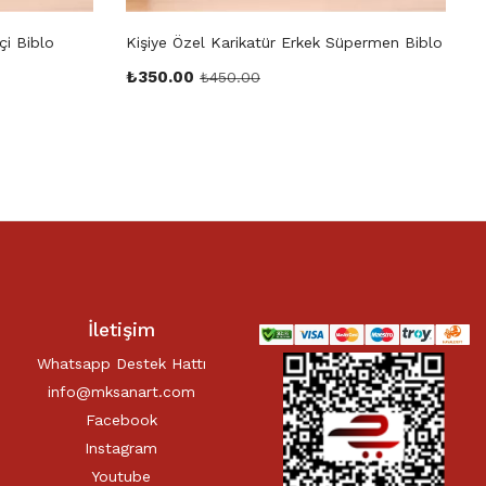
çi Biblo
Kişiye Özel Karikatür Erkek Süpermen Biblo
K
₺
350.00
₺
450.00
İletişim
Whatsapp Destek Hattı
info@mksanart.com
Facebook
Instagram
Youtube