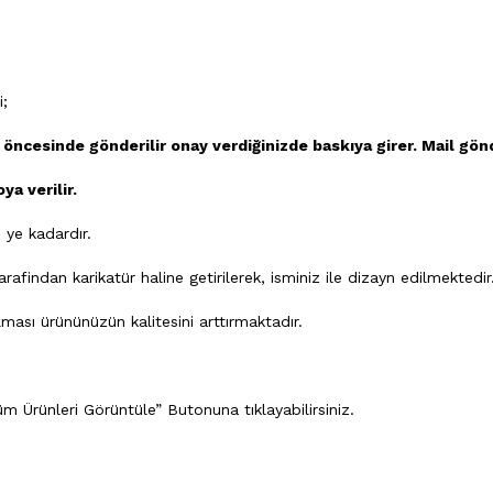
i;
 öncesinde gönderilir onay verdiğinizde baskıya girer. Mail gön
ya verilir.
ye kadardır.
findan karikatür haline getirilerek, isminiz ile dizayn edilmektedir
ası ürününüzün kalitesini arttırmaktadır.
m Ürünleri Görüntüle” Butonuna tıklayabilirsiniz.