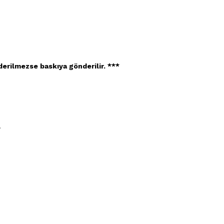
derilmezse baskıya gönderilir. ***
.