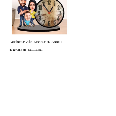
Karikatür Aile Masaüstü Saat 1
₺
450.00
₺
650.00