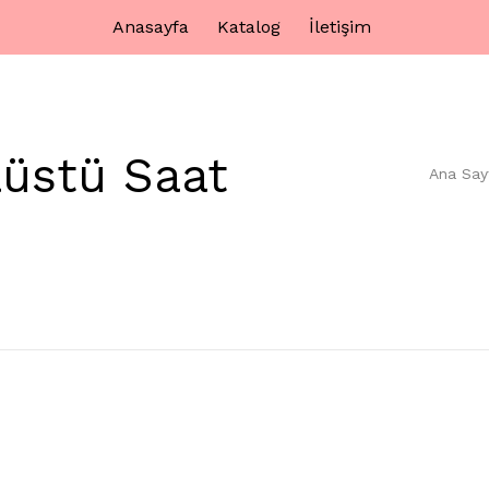
Anasayfa
Katalog
İletişim
aüstü Saat
Ana Say