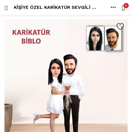
0
KIŞIYE ÖZEL KARIKATÜR SEVGILI HEDIYESI ÇIFT, SEVGILI BIBLO YH4
OTURUM AÇ
KAYDOL
ANA SAYFA
İÇINDE ARA:
HESAP
PAYLAŞ
Tüm kategoriler
ANLORD (6)
BAYİLİK (1)
HİLALİN RENKLİ DÜNYASI (0)
MK FOTO (1)
Beni hatırla
Kampanyalı Ürünler (13)
Karikatür Anahtarlık (14)
Karikatür Erkek Anahtarlık (14)
Karikatür Biblo (289)
Şifremi mi kaybettim?
Karikatür Aile Biblo (2)
Karikatür Erkek Biblo (127)
Karikatür Kadın Biblo (71)
Karikatür Sevgili Biblo (89)