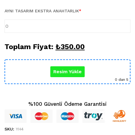
Karikatür Sevgili Tablo (29)
KUPA BARDAK (5)
AYNI TASARIM EKSTRA ANAHTARLIK
*
Sevgili Model Kupa (5)
Öğretmenler Günü (5)
Yılbaşı Hediyeleri (35)
Toplam Fiyat:
₺
350.00
Resim Yükle
0
dan 5
%100 Güvenli Ödeme Garantisi
SKU:
YH4