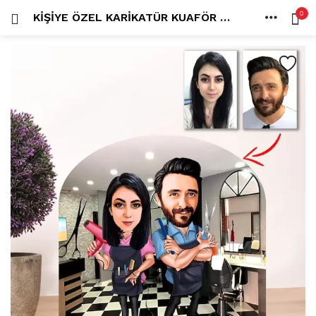
0
KIŞIYE ÖZEL KARIKATÜR KUAFÖR ÇIFT, SEVGILI BIBLO
OTURUM AÇ
KAYDOL
ANA SAYFA
İÇINDE ARA:
HESAP
PAYLAŞ
Tüm kategoriler
ANLORD (6)
BAYİLİK (1)
HİLALİN RENKLİ DÜNYASI (0)
MK FOTO (1)
Beni hatırla
Kampanyalı Ürünler (13)
Karikatür Anahtarlık (14)
Karikatür Erkek Anahtarlık (14)
Karikatür Biblo (289)
Şifremi mi kaybettim?
Karikatür Aile Biblo (2)
Karikatür Erkek Biblo (127)
Karikatür Kadın Biblo (71)
Karikatür Sevgili Biblo (89)