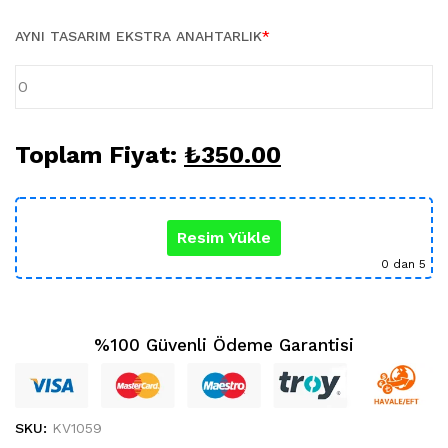
Karikatür Sevgili Tablo (29)
KUPA BARDAK (5)
AYNI TASARIM EKSTRA ANAHTARLIK
*
Sevgili Model Kupa (5)
Öğretmenler Günü (5)
Yılbaşı Hediyeleri (35)
Toplam Fiyat:
₺
350.00
Resim Yükle
0
dan 5
%100 Güvenli Ödeme Garantisi
SKU:
KV1059