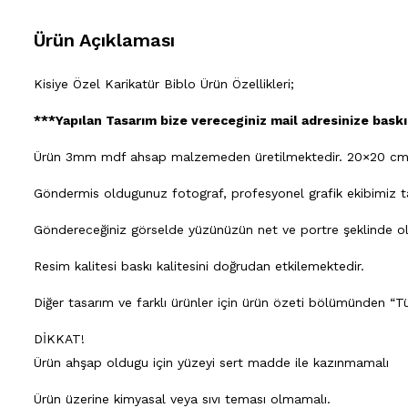
Ürün Açıklaması
Kisiye Özel Karikatür Biblo Ürün Özellikleri;
***Yapılan Tasarım bize vereceginiz mail adresinize baskı
Ürün 3mm mdf ahsap malzemeden üretilmektedir. 20×20 cm 
Göndermis oldugunuz fotograf, profesyonel grafik ekibimiz tara
Göndereceğiniz görselde yüzünüzün net ve portre şeklinde olm
Resim kalitesi baskı kalitesini doğrudan etkilemektedir.
Diğer tasarım ve farklı ürünler için ürün özeti bölümünden “Tü
DİKKAT!
Ürün ahşap oldugu için yüzeyi sert madde ile kazınmamalı
Ürün üzerine kimyasal veya sıvı teması olmamalı.