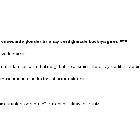
 öncesinde gönderilir onay verdiğinizde baskıya girer. ***
ye kadardır.
findan karikatür haline getirilerek, isminiz ile dizayn edilmektedir
ası ürününüzün kalitesini arttırmaktadır.
m Ürünleri Görüntüle” Butonuna tıklayabilirsiniz.