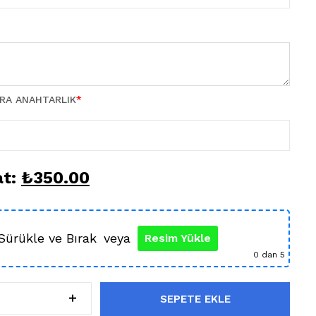
TRA ANAHTARLIK
*
at:
₺
350.00
Sürükle ve Bırak
veya
Resim Yükle
0
dan 5
SEPETE EKLE