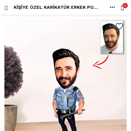
0
KIŞIYE ÖZEL KARIKATÜR ERKEK POLIS BIBLO MODEL 4
OTURUM AÇ
KAYDOL
ANA SAYFA
İÇINDE ARA:
HESAP
PAYLAŞ
Tüm kategoriler
ANLORD (6)
BAYİLİK (1)
HİLALİN RENKLİ DÜNYASI (0)
MK FOTO (1)
Beni hatırla
Kampanyalı Ürünler (13)
Karikatür Anahtarlık (14)
Karikatür Erkek Anahtarlık (14)
Karikatür Biblo (289)
Şifremi mi kaybettim?
Karikatür Aile Biblo (2)
Karikatür Erkek Biblo (127)
Karikatür Kadın Biblo (71)
Karikatür Sevgili Biblo (89)