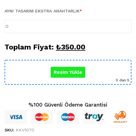
Karikatür Sevgili Tablo (29)
KUPA BARDAK (5)
AYNI TASARIM EKSTRA ANAHTARLIK
*
Sevgili Model Kupa (5)
Öğretmenler Günü (5)
Yılbaşı Hediyeleri (35)
Toplam Fiyat:
₺
350.00
Resim Yükle
0
dan 5
%100 Güvenli Ödeme Garantisi
SKU:
KKV1070