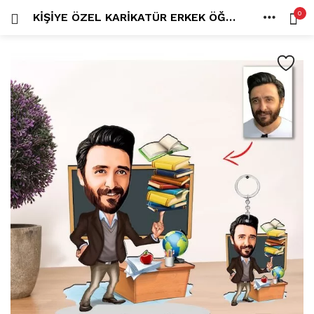
0
KIŞIYE ÖZEL KARIKATÜR ERKEK ÖĞRETMEN BIBLO VE ANAHTARLIK 3
OTURUM AÇ
KAYDOL
ANA SAYFA
İÇINDE ARA:
HESAP
PAYLAŞ
Tüm kategoriler
ANLORD (6)
BAYİLİK (1)
HİLALİN RENKLİ DÜNYASI (0)
MK FOTO (1)
Beni hatırla
Kampanyalı Ürünler (13)
Karikatür Anahtarlık (14)
Karikatür Erkek Anahtarlık (14)
Karikatür Biblo (289)
Şifremi mi kaybettim?
Karikatür Aile Biblo (2)
Karikatür Erkek Biblo (127)
Karikatür Kadın Biblo (71)
Karikatür Sevgili Biblo (89)