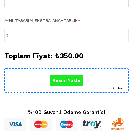
Karikatür Sevgili Tablo (29)
KUPA BARDAK (5)
Sevgili Model Kupa (5)
AYNI TASARIM EKSTRA ANAHTARLIK
*
Öğretmenler Günü (5)
Yılbaşı Hediyeleri (35)
Toplam Fiyat:
₺
350.00
Resim Yükle
0
dan 5
%100 Güvenli Ödeme Garantisi