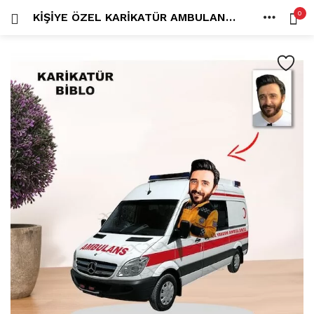
0
KIŞIYE ÖZEL KARIKATÜR AMBULANS ŞOFÖRÜ TASARIMLI ERKEK BIBLO XKB7
OTURUM AÇ
KAYDOL
ANA SAYFA
İÇINDE ARA:
HESAP
PAYLAŞ
Tüm kategoriler
ANLORD (6)
BAYİLİK (1)
HİLALİN RENKLİ DÜNYASI (0)
MK FOTO (1)
Beni hatırla
Kampanyalı Ürünler (13)
Karikatür Anahtarlık (14)
Karikatür Erkek Anahtarlık (14)
Karikatür Biblo (289)
Şifremi mi kaybettim?
Karikatür Aile Biblo (2)
Karikatür Erkek Biblo (127)
Karikatür Kadın Biblo (71)
Karikatür Sevgili Biblo (89)