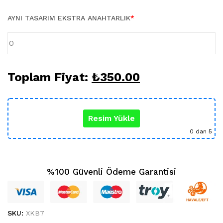
Karikatür Sevgili Tablo (29)
KUPA BARDAK (5)
AYNI TASARIM EKSTRA ANAHTARLIK
*
Sevgili Model Kupa (5)
Öğretmenler Günü (5)
Yılbaşı Hediyeleri (35)
Toplam Fiyat:
₺
350.00
Resim Yükle
0
dan 5
%100 Güvenli Ödeme Garantisi
SKU:
XKB7