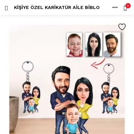
0
KIŞIYE ÖZEL KARIKATÜR AILE BIBLO
OTURUM AÇ
KAYDOL
ANA SAYFA
İÇINDE ARA:
HESAP
PAYLAŞ
Tüm kategoriler
ANLORD (6)
BAYİLİK (1)
HİLALİN RENKLİ DÜNYASI (0)
MK FOTO (1)
Beni hatırla
Kampanyalı Ürünler (13)
Karikatür Anahtarlık (14)
Karikatür Erkek Anahtarlık (14)
Karikatür Biblo (289)
Şifremi mi kaybettim?
Karikatür Aile Biblo (2)
Karikatür Erkek Biblo (127)
Karikatür Kadın Biblo (71)
Karikatür Sevgili Biblo (89)