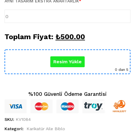
AYNI TASARIM EKSTRA ANAHTARLIK
*
Karikatür Sevgili Tablo (29)
KUPA BARDAK (5)
Sevgili Model Kupa (5)
Öğretmenler Günü (5)
Yılbaşı Hediyeleri (35)
Toplam Fiyat:
₺
500.00
Resim Yükle
0
dan 5
%100 Güvenli Ödeme Garantisi
SKU:
KV1084
Kategori:
Karikatür Aile Biblo