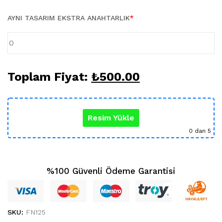
Karikatür Sevgili Tablo (29)
KUPA BARDAK (5)
AYNI TASARIM EKSTRA ANAHTARLIK
*
Sevgili Model Kupa (5)
Öğretmenler Günü (5)
Yılbaşı Hediyeleri (35)
Toplam Fiyat:
₺
500.00
Resim Yükle
0
dan 5
%100 Güvenli Ödeme Garantisi
SKU:
FN125