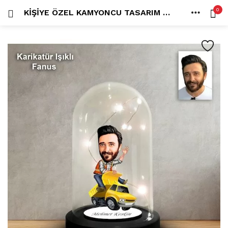
0
KIŞIYE ÖZEL KAMYONCU TASARIM IŞIKLI KARIKATÜR FANUS BIBLO FN125
OTURUM AÇ
KAYDOL
ANA SAYFA
İÇINDE ARA:
HESAP
PAYLAŞ
Tüm kategoriler
ANLORD (6)
BAYİLİK (1)
HİLALİN RENKLİ DÜNYASI (0)
MK FOTO (1)
Beni hatırla
Kampanyalı Ürünler (13)
Karikatür Anahtarlık (14)
Karikatür Erkek Anahtarlık (14)
Karikatür Biblo (289)
Şifremi mi kaybettim?
Karikatür Aile Biblo (2)
Karikatür Erkek Biblo (127)
Karikatür Kadın Biblo (71)
Karikatür Sevgili Biblo (89)