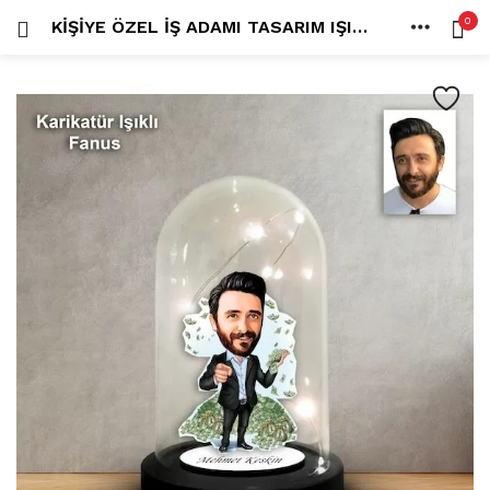
0
KIŞIYE ÖZEL İŞ ADAMI TASARIM IŞIKLI KARIKATÜR FANUS BIBLO FN139
OTURUM AÇ
KAYDOL
ANA SAYFA
İÇINDE ARA:
HESAP
PAYLAŞ
Tüm kategoriler
ANLORD (6)
BAYİLİK (1)
HİLALİN RENKLİ DÜNYASI (0)
MK FOTO (1)
Beni hatırla
Kampanyalı Ürünler (13)
Karikatür Anahtarlık (14)
Karikatür Erkek Anahtarlık (14)
Karikatür Biblo (289)
Şifremi mi kaybettim?
Karikatür Aile Biblo (2)
Karikatür Erkek Biblo (127)
Karikatür Kadın Biblo (71)
Karikatür Sevgili Biblo (89)