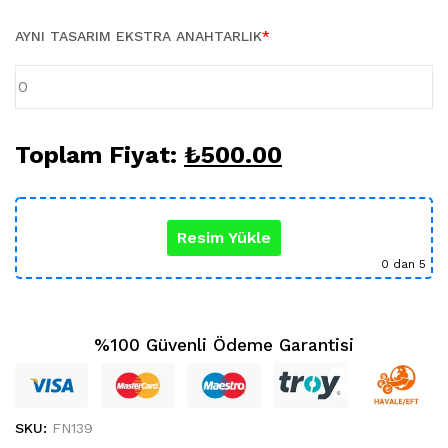
Karikatür Sevgili Tablo (29)
KUPA BARDAK (5)
AYNI TASARIM EKSTRA ANAHTARLIK
*
Sevgili Model Kupa (5)
Öğretmenler Günü (5)
Yılbaşı Hediyeleri (35)
Toplam Fiyat:
₺
500.00
Resim Yükle
0
dan 5
%100 Güvenli Ödeme Garantisi
SKU:
FN139