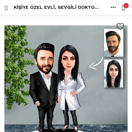
0
KIŞIYE ÖZEL EVLI, SEVGILI DOKTOR, ÇIFT TASARIMLI BIBLO B29
OTURUM AÇ
KAYDOL
ANA SAYFA
İÇINDE ARA:
HESAP
PAYLAŞ
Tüm kategoriler
ANLORD (6)
BAYİLİK (1)
HİLALİN RENKLİ DÜNYASI (0)
MK FOTO (1)
Beni hatırla
Kampanyalı Ürünler (13)
Karikatür Anahtarlık (14)
Karikatür Erkek Anahtarlık (14)
Karikatür Biblo (289)
Şifremi mi kaybettim?
Karikatür Aile Biblo (2)
Karikatür Erkek Biblo (127)
Karikatür Kadın Biblo (71)
Karikatür Sevgili Biblo (89)