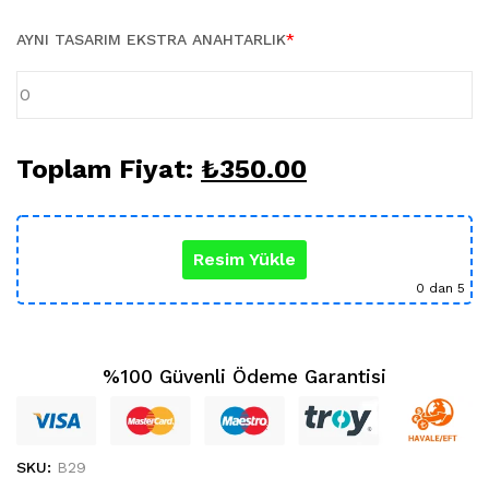
Karikatür Sevgili Tablo (29)
KUPA BARDAK (5)
AYNI TASARIM EKSTRA ANAHTARLIK
*
Sevgili Model Kupa (5)
Öğretmenler Günü (5)
Yılbaşı Hediyeleri (35)
Toplam Fiyat:
₺
350.00
Resim Yükle
0
dan 5
%100 Güvenli Ödeme Garantisi
SKU:
B29