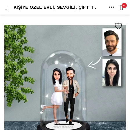
0
KIŞIYE ÖZEL EVLI, SEVGILI, ÇIFT TASARIMLI IŞIKLI KARIKATÜR FANUS BIBLO FN68
OTURUM AÇ
KAYDOL
ANA SAYFA
İÇINDE ARA:
HESAP
PAYLAŞ
Tüm kategoriler
ANLORD (6)
BAYİLİK (1)
HİLALİN RENKLİ DÜNYASI (0)
MK FOTO (1)
Beni hatırla
Kampanyalı Ürünler (13)
Karikatür Anahtarlık (14)
Karikatür Erkek Anahtarlık (14)
Karikatür Biblo (289)
Şifremi mi kaybettim?
Karikatür Aile Biblo (2)
Karikatür Erkek Biblo (127)
Karikatür Kadın Biblo (71)
Karikatür Sevgili Biblo (89)