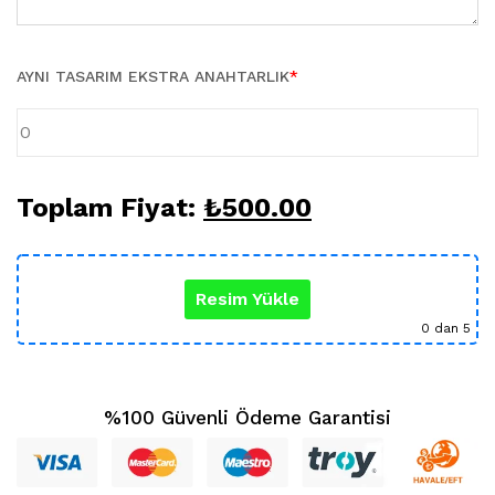
Karikatür Sevgili Tablo (29)
KUPA BARDAK (5)
Sevgili Model Kupa (5)
AYNI TASARIM EKSTRA ANAHTARLIK
*
Öğretmenler Günü (5)
Yılbaşı Hediyeleri (35)
Toplam Fiyat:
₺
500.00
Resim Yükle
0
dan 5
%100 Güvenli Ödeme Garantisi