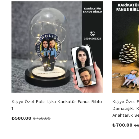
Kişiye Özel Polis Işıklı Karikatür Fanus Biblo
Kişiye Özel Ev
1
Damatışıklı 
Anahtarlık S
₺
500.00
₺
750.00
₺
700.00
₺