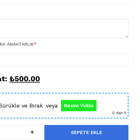
TRA ANAHTARLIK
*
at:
₺
500.00
Sürükle ve Bırak
veya
Resim Yükle
0
dan 5
SEPETE EKLE