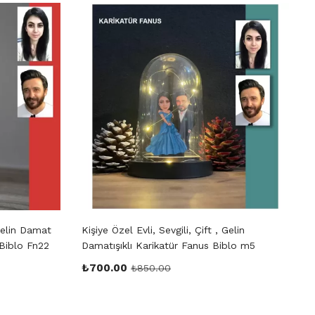
 Gelin Damat
Kişiye Özel Evli, Sevgili, Çift , Gelin
K
 Biblo Fn22
Damatışıklı Karikatür Fanus Biblo m5
T
B
₺
700.00
₺
850.00