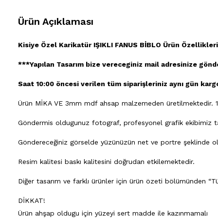
Ürün Açıklaması
Kisiye Özel Karikatür IŞIKLI FANUS BİBLO Ürün Özellikleri
***Yapılan Tasarım bize vereceginiz mail adresinize gönder
Saat 10:00 öncesi verilen tüm siparişleriniz aynı gün kargo
Ürün MİKA VE 3mm mdf ahsap malzemeden üretilmektedir. 1
Göndermis oldugunuz fotograf, profesyonel grafik ekibimiz tara
Göndereceğiniz görselde yüzünüzün net ve portre şeklinde olm
Resim kalitesi baskı kalitesini doğrudan etkilemektedir.
Diğer tasarım ve farklı ürünler için ürün özeti bölümünden “Tü
DİKKAT!
Ürün ahşap oldugu için yüzeyi sert madde ile kazınmamalı