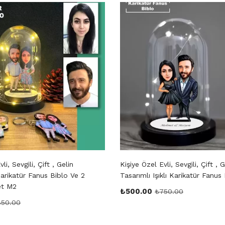
li, Sevgili, Çift , Gelin
Kişiye Özel Evli, Sevgili, Çift ,
Karikatür Fanus Biblo Ve 2
Tasarımlı Işıklı Karikatür Fanus
et M2
₺
500.00
₺
750.00
850.00