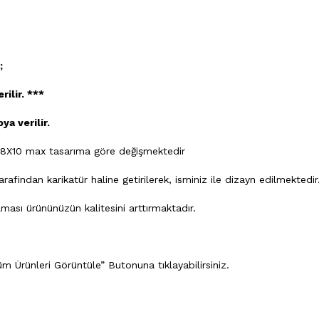
;
ilir. ***
ya verilir.
8X10 max tasarıma göre değişmektedir
findan karikatür haline getirilerek, isminiz ile dizayn edilmektedir
ası ürününüzün kalitesini arttırmaktadır.
m Ürünleri Görüntüle” Butonuna tıklayabilirsiniz.