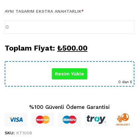
Karikatür Sevgili Tablo (29)
KUPA BARDAK (5)
AYNI TASARIM EKSTRA ANAHTARLIK
*
Sevgili Model Kupa (5)
Öğretmenler Günü (5)
Yılbaşı Hediyeleri (35)
Toplam Fiyat:
₺
500.00
Resim Yükle
0
dan 5
%100 Güvenli Ödeme Garantisi
SKU:
KT1008