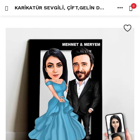
0
KARIKATÜR SEVGILI, ÇIFT,GELIN DAMAT, EVLI TABLO HEDIYE MODEL-8
OTURUM AÇ
KAYDOL
ANA SAYFA
İÇINDE ARA:
HESAP
PAYLAŞ
Tüm kategoriler
ANLORD (6)
BAYİLİK (1)
HİLALİN RENKLİ DÜNYASI (0)
MK FOTO (1)
Beni hatırla
Kampanyalı Ürünler (13)
Karikatür Anahtarlık (14)
Karikatür Erkek Anahtarlık (14)
Karikatür Biblo (289)
Şifremi mi kaybettim?
Karikatür Aile Biblo (2)
Karikatür Erkek Biblo (127)
Karikatür Kadın Biblo (71)
Karikatür Sevgili Biblo (89)