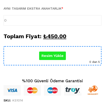
Karikatür Sevgili Tablo (29)
KUPA BARDAK (5)
AYNI TASARIM EKSTRA ANAHTARLIK
*
Sevgili Model Kupa (5)
Öğretmenler Günü (5)
Yılbaşı Hediyeleri (35)
Toplam Fiyat:
₺
450.00
Resim Yükle
0
dan 5
%100 Güvenli Ödeme Garantisi
SKU:
KS1014