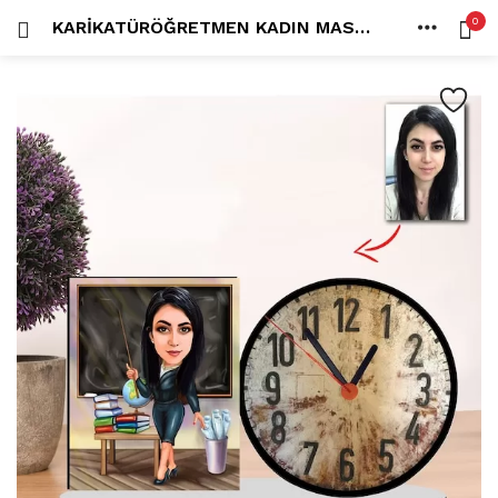
0
KARIKATÜRÖĞRETMEN KADIN MASAÜSTÜ SAATM5
OTURUM AÇ
KAYDOL
ANA SAYFA
İÇINDE ARA:
HESAP
PAYLAŞ
Tüm kategoriler
ANLORD (6)
BAYİLİK (1)
HİLALİN RENKLİ DÜNYASI (0)
MK FOTO (1)
Beni hatırla
Kampanyalı Ürünler (13)
Karikatür Anahtarlık (14)
Karikatür Erkek Anahtarlık (14)
Karikatür Biblo (289)
Şifremi mi kaybettim?
Karikatür Aile Biblo (2)
Karikatür Erkek Biblo (127)
Karikatür Kadın Biblo (71)
Karikatür Sevgili Biblo (89)