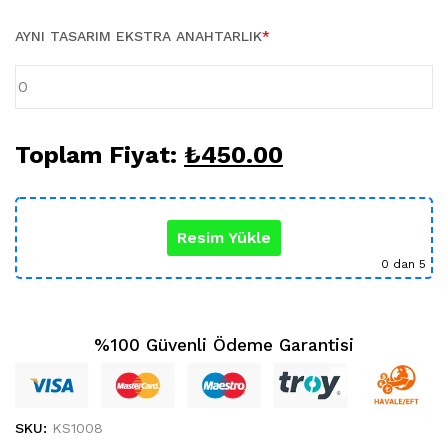
Karikatür Sevgili Tablo (29)
KUPA BARDAK (5)
AYNI TASARIM EKSTRA ANAHTARLIK
*
Sevgili Model Kupa (5)
Öğretmenler Günü (5)
Yılbaşı Hediyeleri (35)
Toplam Fiyat:
₺
450.00
Resim Yükle
0
dan 5
%100 Güvenli Ödeme Garantisi
SKU:
KS1008