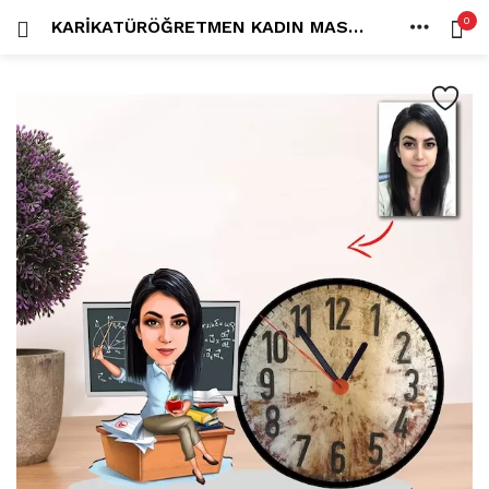
0
KARIKATÜRÖĞRETMEN KADIN MASAÜSTÜ SAATM1
OTURUM AÇ
KAYDOL
ANA SAYFA
İÇINDE ARA:
HESAP
PAYLAŞ
Tüm kategoriler
ANLORD (6)
BAYİLİK (1)
HİLALİN RENKLİ DÜNYASI (0)
MK FOTO (1)
Beni hatırla
Kampanyalı Ürünler (13)
Karikatür Anahtarlık (14)
Karikatür Erkek Anahtarlık (14)
Karikatür Biblo (289)
Şifremi mi kaybettim?
Karikatür Aile Biblo (2)
Karikatür Erkek Biblo (127)
Karikatür Kadın Biblo (71)
Karikatür Sevgili Biblo (89)