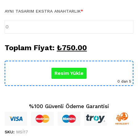
Karikatür Sevgili Tablo (29)
KUPA BARDAK (5)
AYNI TASARIM EKSTRA ANAHTARLIK
*
Sevgili Model Kupa (5)
Öğretmenler Günü (5)
Yılbaşı Hediyeleri (35)
Toplam Fiyat:
₺
750.00
Resim Yükle
0
dan 5
%100 Güvenli Ödeme Garantisi
SKU:
MSİ17