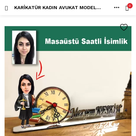
0
KARIKATÜR KADIN AVUKAT MODEL MASAÜSTÜ SAATLI İSIMLIK MSI17
OTURUM AÇ
KAYDOL
ANA SAYFA
İÇINDE ARA:
HESAP
PAYLAŞ
Tüm kategoriler
ANLORD (6)
BAYİLİK (1)
HİLALİN RENKLİ DÜNYASI (0)
MK FOTO (1)
Beni hatırla
Kampanyalı Ürünler (13)
Karikatür Anahtarlık (14)
Karikatür Erkek Anahtarlık (14)
Karikatür Biblo (289)
Şifremi mi kaybettim?
Karikatür Aile Biblo (2)
Karikatür Erkek Biblo (127)
Karikatür Kadın Biblo (71)
Karikatür Sevgili Biblo (89)